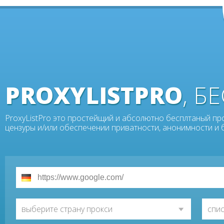
PROXYLISTPRO
, 
ProxyListPro это простейщий и абсолютно бесплтаный пр
цензуры и/или обеспечении приватности, анонимности и 
выберите страну прокси
спи