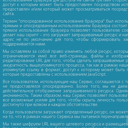
доступ к которым может быть предоставлен посредством исп
предоставлен и/или который может просматриваться посредст
сайта.
Термин "опосредованное использование браузера" был использ
прямым и опосредованным использованием браузера состоит в
прямое использование браузера позволяет пользователю сое
делает наш скрипт – это загружает запрашиваемый ресурс и на
адрес не по умолчанию для того, чтобы сформировать зап
поддерживается нами.
Мы оставляем за собой право изменять любой ресурс, которы
ограничиваются ими): все веб-страницы, файлы и изображ
редактирование URL для того, чтобы сделать запрашиваемые р
аккуратность вышеупомянутого процесса, так как в рамках на
упомянутую ссылку в формат, доступ к которому может быть 
которые предоставлены с использованием JavaScript.
Все пользователи, использующие наш Сервис, соглашаются с т
не предоставлялся опосредованно. Более того, мы не даем
действительное отображение запрашиваемого ресурса. Одним
анонимность. Таким образом, наш Сервис позволяет пользоват
все возможные усилия для того, чтобы скрыть личность поль
достигнуто при всяком и каждом обстоятельстве.
Когда пользователи загружают определенный ресурс, он может
на то, что в рамках нашего Сервиса мы пытаемся перенаправлят
Мы также шифруем URL вашего целевого ресурса и размещаем 