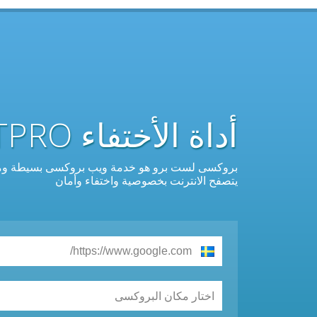
أداة الأختفاء PROXYLISTPRO القوية والمجانية
بروكسى لست برو هو خدمة ويب بروكسى بسيطة ومجانية 
يتصفح الانترنت بخصوصية واختفاء وأمان
اختار مكان البروكسى