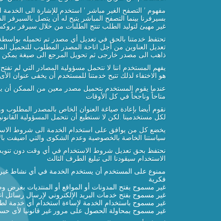
مفهوم ' التصفح الغير مباشر ' استخدم للإشارة الى الخدمة 
بسيرفرنا بينما التصفح المباشر يتيح له أن يتصل بالسيرفر 
غير مهيئ لتوليد الطلب تنتج الطلبات من خلال سيرفر بروكس
تحتفظ خدمتنا بالحق في تعديل أي مصدر تم تحميله بواسطة 
تعديل العناوين من أجل اتاحة المصدر المطلوب للتحميل الم
ذاهب الى مصدر خارجى ثم تحويل المرجع الى صيغة يمكن فتح
يفهم المستخدم اننا لا نتحمل مسؤولية المصادر التي لم تف
هو الاختفاء لذلك تتيح خدمتنا للمستخدم أن يخفى عنوان ا
عندما يقوم المستخدم بتحميل مصدر معين من الممكن أن يحي
متاحاً وناجحاً في كل الأوقات
نقوم أيضا بإعادة صياغة العنوان الخاص بالمصدر المطلوب
لكل مستخدمينا .لكن لا نستطيع أن نتحمل المسؤولية القانو
يخضع كل من يوافق على استخدام الخدمة الى شروط الاستخدا
سياستنا الخاصة بالخصوصية وعدم الشكوى والتي اضيفت با
نحتفظ بحق تعديل شروط الاستخدام في أي وقت دون تنويه 
الاستخدام سيقودنا الى تبليغ الطرف الثالث
ممنوع على المستخدم أن يستخدم الخدمة في أي نشاط غير قان
فكرية
غير مسموح بفتح المدونات أو المواقع أو المنتديات بغرض و
غير مسموح بفتح خدمات البريد الإلكتروني لإرسال رسائل اغ
غير مسموح باستخدام الخدمة لإساءة استخدام أي خدمة لط
غير مسموح بمحاولة الحصول على مرور غير قانونيا لأى حسا