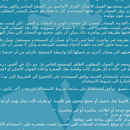
التي يستخدمها العميل للاتصال .الفرق الأساسي بين التصفح المباشر والغير مباش
الذى يوفر المصادر التي طلبها المستخدم .كل ما نفعله هو تحميل المصدر المطل
ى نقوم بتوليده
الخدمة .المصادر تتضمن كل صفحات الويب و الملفات و الصور ( لكن ليست مقتص
باشر (ليست مقتصرة على ذلك ) .لا نتحمل أي مسؤولية تجاه دقة العمليات الم
ها بطريقة غير مباشرة .ذلك يمكن أن يكون صحيح مع المصادر التي يشار اليها
تح بطريقة غير مباشرة .أيضا ليس لدينا أى ضمان أن المستخدم سيستقبل تمثيل د
لأى بى بينما تحاول الخدمة جاهدة لإخفاء شخصية المستخدم ولكن لا نضمن أن 
لهم الى مصادر أخرى تم تحميلها آليا بواسطة المتصفح .بالرغم من أن خدمتنا 
 ووضعه في العنوان المطلوب الظاهر للمتصفح الخاص بك .يتم ذلك في أقصى د
نية في حالة تدخل طرف ثالث وقيامة بفك الشفرة واعادة العنوان الأصلي أو اعت
م .باستخدام الخدمة يوافق المستخدم على الخضوع الى الشروط التي تم ذكرها
لإشارة الى شروط الاستخدام
مسبق .يوافق المستخدم على متابعة شروط الاستخدام من وقت لأخر ليكون مد
ونيا مثل تحميل أو تصفح محتوى غير قانونيا، أو طرف ثالث يمثل تهديد أو ايذ
ضع خدعة أو اعلانات مباشرة أو غير مباشرة
واء أو خدع
رف ثالث تكون متاحة على موقعنا
ب او موقع باستخدام العمليات التي تتضمن( ليست مقتصرة على ) استخدام الكرا