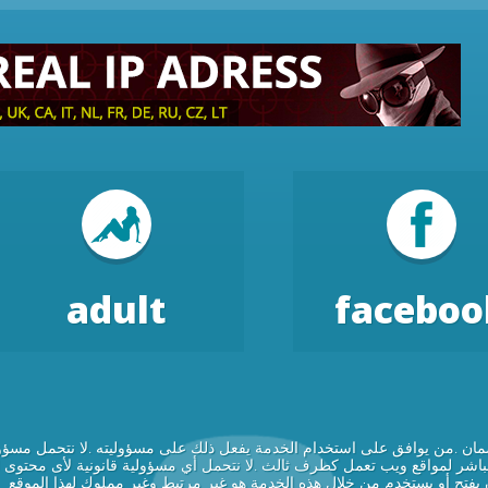
adult
faceboo
مان .من يوافق على استخدام الخدمة يفعل ذلك على مسؤوليته .لا نتحمل مسؤو
 مباشر لمواقع ويب تعمل كطرف ثالث .لا نتحمل أي مسؤولية قانونية لأى محتوى
تح أو يستخدم من خلال هذه الخدمة هو غير مرتبط وغير مملوك لهذا الموقع